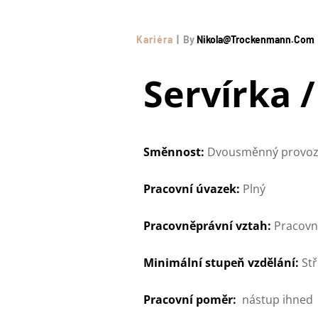
Kariéra
By
Nikola@trockenmann.com
Servírka /
Směnnost:
Dvousměnný provo
Pracovní úvazek:
Plný
Pracovněprávní vztah:
Pracovn
Minimální stupeň vzdělání:
St
Pracovní poměr:
nástup ihned