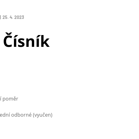
25. 4. 2023
 Čísník
z
í poměr
řední odborné (vyučen)