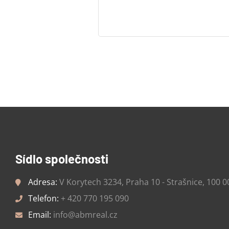
Sídlo společnosti
Adresa:
V Korytech 3234, Praha 10 - Strašnice, 100 0
Telefon:
+ 420 770 195 090
Email:
info@abmreal.cz