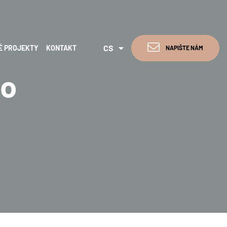
DE
CS
É PROJEKTY
KONTAKT
NAPIŠTE NÁM
EN
ho