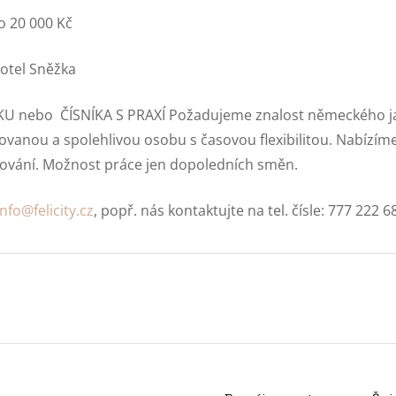
o 20 000 Kč
otel Sněžka
KU nebo ČÍSNÍKA S PRAXÍ Požadujeme znalost německého ja
tovanou a spolehlivou osobu s časovou flexibilitou. Nabíz
avování. Možnost práce jen dopoledních směn.
info@felicity.cz
, popř. nás kontaktujte na tel. čísle: 777 222 6