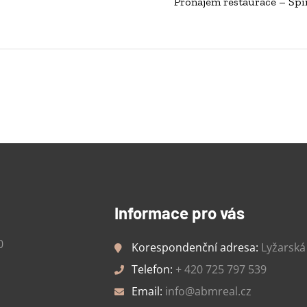
Pronájem restaurace – Špi
Informace pro vás
0
Korespondenční adresa:
Lyžarská 
Telefon:
+ 420 725 797 539
Email:
info@abmreal.cz