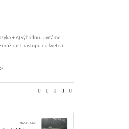
zyka + AJ výhodou. Uvítáme
íme možnost nástupu od května
83
SHARE:
NEXT POST