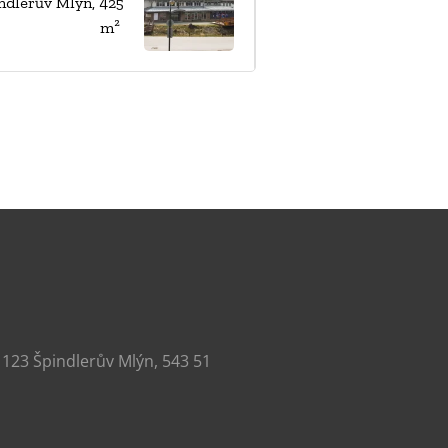
ndlerův Mlýn, 425
m²
123 Špindlerův Mlýn, 543 51